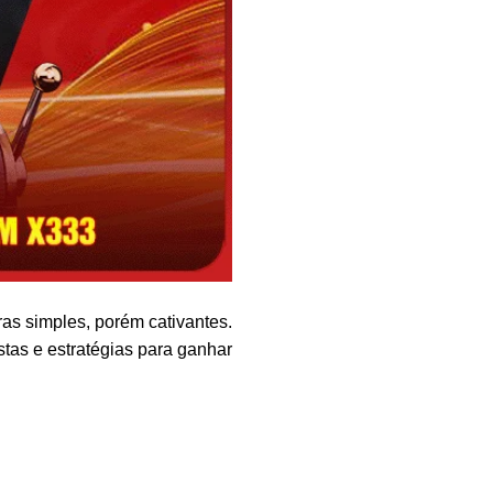
ras simples, porém cativantes.
stas e estratégias para ganhar