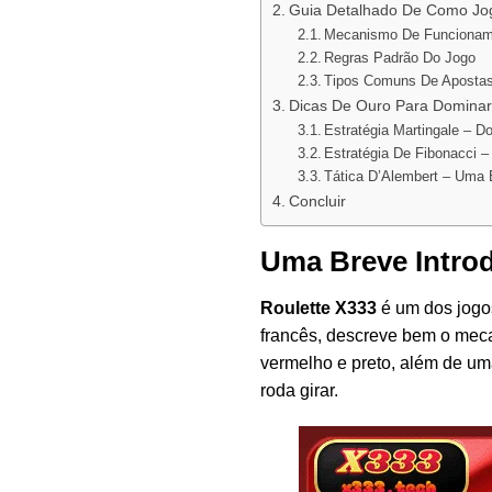
Guia Detalhado De Como Joga
Mecanismo De Funcionam
Regras Padrão Do Jogo
Tipos Comuns De Aposta
Dicas De Ouro Para Dominar 
Estratégia Martingale – D
Estratégia De Fibonacci 
Tática D’Alembert – Uma 
Concluir
Uma Breve Intro
Roulette X333
é um dos jogos
francês, descreve bem o meca
vermelho e preto, além de um
roda girar.