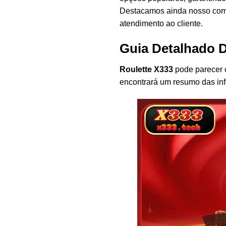
Destacamos ainda nosso compr
atendimento ao cliente.
Guia Detalhado D
Roulette X333
pode parecer c
encontrará um resumo das inf