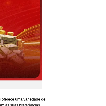
s oferece uma variedade de
am às suas preferências.