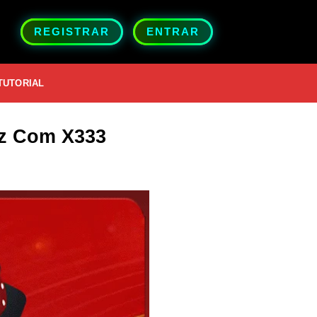
REGISTRAR
ENTRAR
TUTORIAL
az Com X333