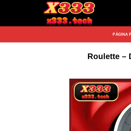
Bỏ
qua
nội
dung
PÁGINA 
Roulette –