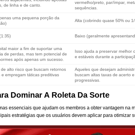
vermelho/preto, par/ímpar, me
, de linha e de canto.
sequências.
apenas uma pequena porção da
Alta (cobrindo quase 50% ou 1/
são)
(1:35)
Baixo (geralmente apresentand
tal maior a fim de suportar uma
Isso ajuda a preservar melhor 
ia de perdas, mas tem potencial de
e estáveis ​​durante a participaç
enormes após apenas um sucesso.
 de alto risco que buscam retornos
Aqueles que desejam administr
s e empregam táticas preditivas
buscam altas taxas de acerto e
progressivas.
ra Dominar A Roleta Da Sorte
rmas essenciais que ajudam os membros a obter vantagem na m
ipais estratégias que os usuários devem aplicar para otimizar 