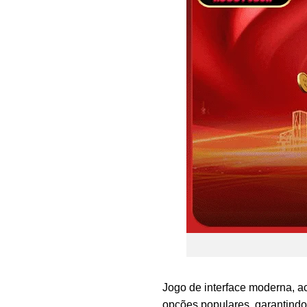
Jogo de interface moderna, a
opções populares, garantindo