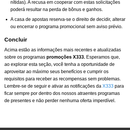
nítidas). A recusa em cooperar com estas solicitações
poderá resultar na perda de bônus e ganhos.
A casa de apostas reserva-se o direito de decidir, alterar
ou encerrar o programa promocional sem aviso prévio.
Concluir
Acima estão as informações mais recentes e atualizadas
sobre os programas
promoções X333.
Esperamos que,
ao explorar esta seção, você tenha a oportunidade de
aproveitar ao máximo seus benefícios e cumprir os
requisitos para receber as recompensas sem problemas.
Lembre-se de seguir e ativar as notificações da
X333
para
ficar sempre por dentro dos nossos atraentes programas
de presentes e não perder nenhuma oferta imperdível.