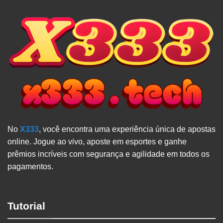
No
X333
, você encontra uma experiência única de apostas
online. Jogue ao vivo, aposte em esportes e ganhe
prêmios incríveis com segurança e agilidade em todos os
pagamentos.
Tutorial