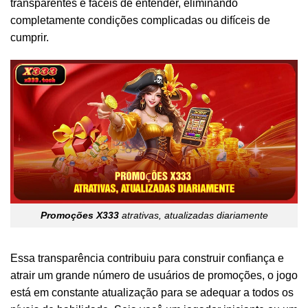
transparentes e fáceis de entender, eliminando
completamente condições complicadas ou difíceis de
cumprir.
Promoções X333
atrativas, atualizadas diariamente
Essa transparência contribuiu para construir confiança e
atrair um grande número de usuários de promoções, o jogo
está em constante atualização para se adequar a todos os