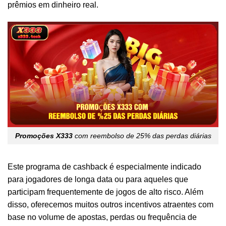
prêmios em dinheiro real.
Promoções X333
com reembolso de 25% das perdas diárias
Este programa de cashback é especialmente indicado
para jogadores de longa data ou para aqueles que
participam frequentemente de jogos de alto risco. Além
disso, oferecemos muitos outros incentivos atraentes com
base no volume de apostas, perdas ou frequência de