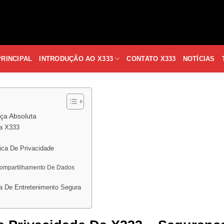
PRINCIPAL
INTRODUÇÃO AO X333
CONTATO X333
NOTÍCIAS
ça Absoluta
Da X333
ica De Privacidade
 Compartilhamento De Dados
a De Entretenimento Segura