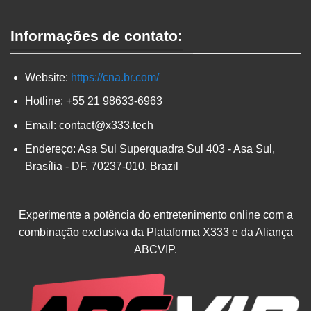
Construir uma plataforma online que esteja em
Informações de contato:
conformidade com as leis e regulamentações
internacionais e regionais.
Website:
https://cna.br.com/
Garantir um ambiente seguro para a
Hotline: +55 21 98633-6963
participação de usuários com 18 anos ou mais.
Email:
contact@x333.tech
Transparência em todos os termos e condições
relacionados ao jogo e às transações online.
Endereço: Asa Sul Superquadra Sul 403 - Asa Sul,
Brasília - DF, 70237-010, Brazil
Melhore a experiência dos membros através de
tecnologia estável e acessível.
Promover o jogo responsável e não incentivar
Experimente a potência do entretenimento online com a
a tomada de riscos financeiros.
combinação exclusiva da Plataforma X333 e da Aliança
ABCVIP.
Conquistas Do X333
Durante seus 7 anos de desenvolvimento,
X333
temos consistentemente reafirmando nossa