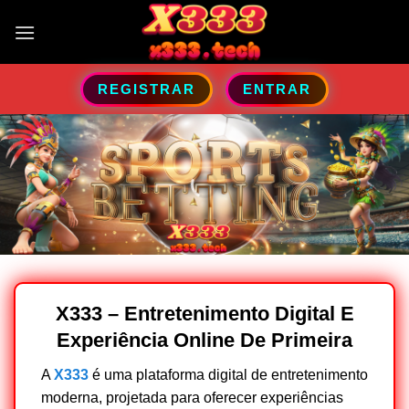
Bỏ
qua
nội
dung
REGISTRAR
ENTRAR
X333 – Entretenimento Digital E
Experiência Online De Primeira
A
X333
é uma plataforma digital de entretenimento
moderna, projetada para oferecer experiências