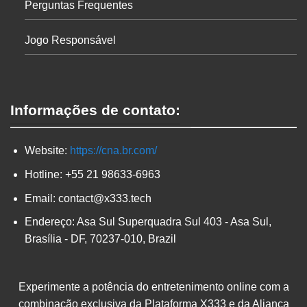
Perguntas Frequentes
Jogo Responsável
Informações de contato:
Website:
https://cna.br.com/
Hotline: +55 21 98633-6963
Email:
contact@x333.tech
Endereço: Asa Sul Superquadra Sul 403 - Asa Sul,
Brasília - DF, 70237-010, Brazil
Experimente a potência do entretenimento online com a
combinação exclusiva da Plataforma X333 e da Aliança