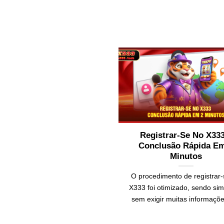
Registrar-Se No X333
Conclusão Rápida E
Minutos
O procedimento de registrar
X333 foi otimizado, sendo sim
sem exigir muitas informações