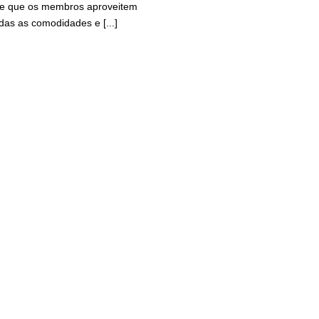
te que os membros aproveitem
das as comodidades e [...]