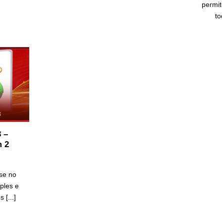
permi
to
 –
m 2
-se no
ples e
 [...]