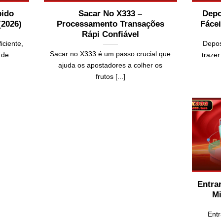
pido
Sacar No X333 –
Depo
(2026)
Processamento Transações
Fáce
Rápi Confiável
iciente,
Depos
Sacar no X333 é um passo crucial que
 de
traze
ajuda os apostadores a colher os
frutos [...]
Entra
Mi
Entr