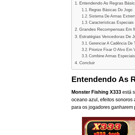
Entendendo As Regras Básic
Regras Básicas Do Jogo
Sistema De Armas Extrem
Características Especiais
Grandes Recompensas Em Mo
Estratégias Vencedoras De 
Gerenciar A Cadência De 
Priorize Fixar O Alvo Em 
Combine Armas Especiais
Concluir
Entendendo As R
Monster Fishing X333
está s
oceano azul, efeitos sonoros
para os jogadores ganharem 