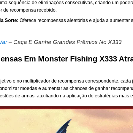
uma sequência de eliminações consecutivas, criando um podero
or de recompensa recebido.
a Sorte:
Oferece recompensas aleatórias e ajuda a aumentar 
War
– Caça E Ganhe Grandes Prêmios No X333
nsas Em Monster Fishing X333 Atr
jetivo e no multiplicador de recompensa correspondente, cada
economizar moedas e aumentar as chances de ganhar recompens
stões de armas, auxiliando na aplicação de estratégias mais e