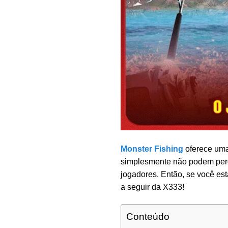
Monster Fishing
oferece uma
simplesmente não podem perde
jogadores. Então, se você est
a seguir da X333!
Conteúdo