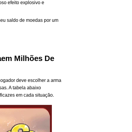
so efeito explosivo e
seu saldo de moedas por um
aem Milhões De
 jogador deve escolher a arma
as. A tabela abaixo
ficazes em cada situação.