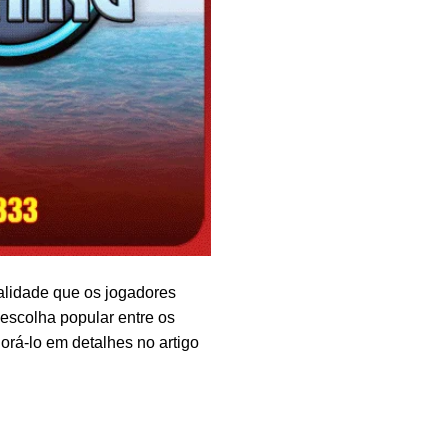
alidade que os jogadores
escolha popular entre os
orá-lo em detalhes no artigo