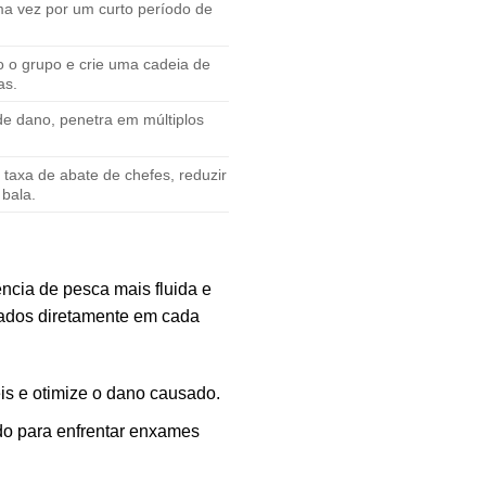
ma vez por um curto período de
o o grupo e crie uma cadeia de
as.
de dano, penetra em múltiplos
taxa de abate de chefes, reduzir
 bala.
ncia de pesca mais fluida e
grados diretamente em cada
eis e otimize o dano causado.
do para enfrentar enxames