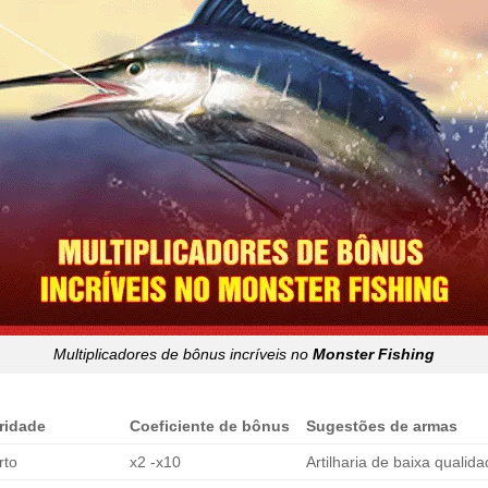
Multiplicadores de bônus incríveis no
Monster Fishing
ridade
Coeficiente de bônus
Sugestões de armas
rto
x2 -x10
Artilharia de baixa qualidad