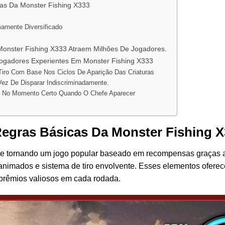
as Da Monster Fishing X333
amente Diversificado
nster Fishing X333 Atraem Milhões De Jogadores.
Jogadores Experientes Em Monster Fishing X333
Tiro Com Base Nos Ciclos De Aparição Das Criaturas
Vez De Disparar Indiscriminadamente.
 No Momento Certo Quando O Chefe Aparecer
egras Básicas Da Monster Fishing X
e tornando um jogo popular baseado em recompensas graças ao
 animados e sistema de tiro envolvente. Esses elementos ofere
prêmios valiosos em cada rodada.