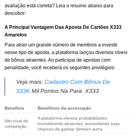
avaliação está correta? Leia o resumo abaixo para
descobrir:
A Principal Vantagem Das Aposta De Cartões X333
Amarelos
Para atrair um grande número de membros a investir
nesse tipo de aposta, a plataforma lançou diversos níveis
de bônus atraentes. Ao participar de apostas com
penalidade, você receberá os seguintes privilégios:
Veja mais:
Cadastro Com Bônus De
333K
Mil Pontos Na Para X333
Benefício
Benefícios da associação
A plataforma oferece probabilidades
Alto nível de
incrivelmente atraentes, aumentando suas
competição
chances de ganhar dinheiro extra.