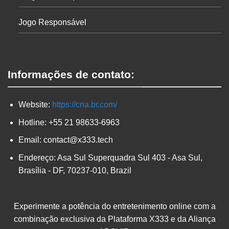
Jogo Responsável
Informações de contato:
Website:
https://cna.br.com/
Hotline: +55 21 98633-6963
Email:
contact@x333.tech
Endereço: Asa Sul Superquadra Sul 403 - Asa Sul,
Brasília - DF, 70237-010, Brazil
Experimente a potência do entretenimento online com a
combinação exclusiva da Plataforma X333 e da Aliança