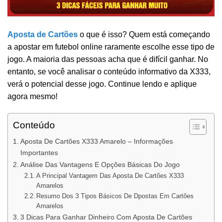
Aposta de Cartões
o que é isso? Quem está começando
a apostar em futebol online raramente escolhe esse tipo de
jogo. A maioria das pessoas acha que é difícil ganhar. No
entanto, se você analisar o conteúdo informativo da X333,
verá o potencial desse jogo. Continue lendo e aplique
agora mesmo!
Conteúdo
Aposta De Cartões X333 Amarelo – Informações
Importantes
Análise Das Vantagens E Opções Básicas Do Jogo
A Principal Vantagem Das Aposta De Cartões X333
Amarelos
Resumo Dos 3 Tipos Básicos De Dpostas Em Cartões
Amarelos
3 Dicas Para Ganhar Dinheiro Com Aposta De Cartões