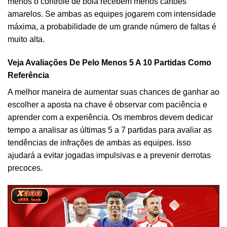
menos o controle de bola recebem menos cartões
amarelos. Se ambas as equipes jogarem com intensidade
máxima, a probabilidade de um grande número de faltas é
muito alta.
Veja Avaliações De Pelo Menos 5 A 10 Partidas Como
Referência
A melhor maneira de aumentar suas chances de ganhar ao
escolher a aposta
na chave é observar com paciência e
aprender com a experiência. Os membros devem dedicar
tempo a analisar as últimas 5 a 7 partidas para avaliar as
tendências de infrações de ambas as equipes. Isso
ajudará a evitar jogadas impulsivas e a prevenir derrotas
precoces.