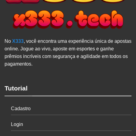
No
X333
, você encontra uma experiência única de apostas
online. Jogue ao vivo, aposte em esportes e ganhe
prêmios incríveis com segurança e agilidade em todos os
pagamentos.
Tutorial
Cadastro
Login